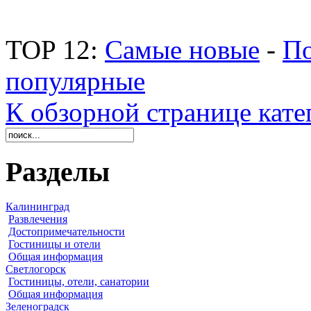
TOP 12:
Самые новые
-
По
популярные
К обзорной странице кате
Разделы
Калининград
Развлечения
Достопримечательности
Гостиницы и отели
Общая информация
Светлогорск
Гостиницы, отели, санатории
Общая информация
Зеленоградск