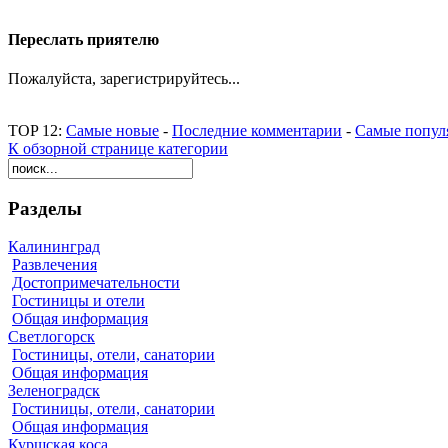
Переслать приятелю
Пожалуйста, зарегистрируйтесь...
TOP 12:
Самые новые
-
Последние комментарии
-
Самые попул
К обзорной странице категории
Разделы
Калининград
Развлечения
Достопримечательности
Гостиницы и отели
Общая информация
Светлогорск
Гостиницы, отели, санатории
Общая информация
Зеленоградск
Гостиницы, отели, санатории
Общая информация
Куршская коса