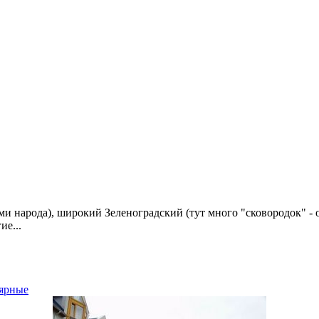
ми народа), широкий Зеленоградский (тут много "сковородок" 
е...
ярные