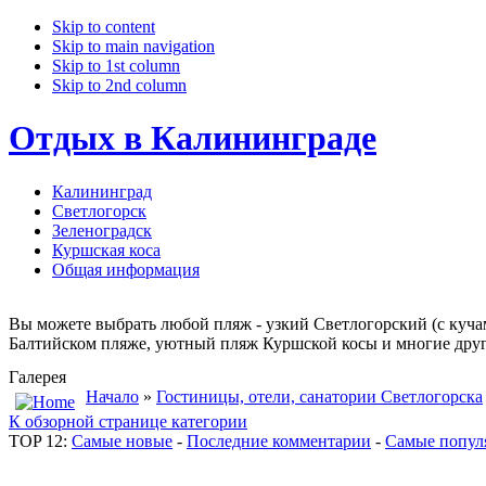
Skip to content
Skip to main navigation
Skip to 1st column
Skip to 2nd column
Отдых в Калининграде
Калининград
Светлогорск
Зеленоградск
Куршская коса
Общая информация
Вы можете выбрать любой пляж - узкий Светлогорский (с куча
Балтийском пляже, уютный пляж Куршской косы и многие други
Галерея
Начало
»
Гостиницы, отели, санатории Светлогорска
К обзорной странице категории
TOP 12:
Самые новые
-
Последние комментарии
-
Самые попул