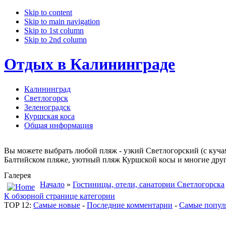
Skip to content
Skip to main navigation
Skip to 1st column
Skip to 2nd column
Отдых в Калининграде
Калининград
Светлогорск
Зеленоградск
Куршская коса
Общая информация
Вы можете выбрать любой пляж - узкий Светлогорский (с куча
Балтийском пляже, уютный пляж Куршской косы и многие други
Галерея
Начало
»
Гостиницы, отели, санатории Светлогорска
К обзорной странице категории
TOP 12:
Самые новые
-
Последние комментарии
-
Самые попул