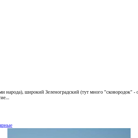
ми народа), широкий Зеленоградский (тут много "сковородок" 
е...
ярные