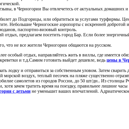
огической.
тзывы, в Черногории Вы отвлечетесь от актуальных домашних и 
билет до Подгорицы, или обратиться за услугами турфирмы. Цена
атите. Небольшие Черногоские аэропорты с искренней добротой 
моданов, паспортно-визовый контроль.
 отдых, предлагаем посетить город Бар. Если более энергичный 
ого, что не все жители Черногории общаются на русском.
ее особый отдых, направляйтесь жить в виллы, где имеется обяз
креветки и т.д.Самим готовить выйдет дешевле, ведь
цены в Че
зать лодку и отправиться за собственным уловом. Затем сварить
й морской воздух, теплый песочек на пляже существенно отразя
билие самолетов из городов России, до 50 шт/дн.. Из столицы Р
ми, хотя зачем тратить время на поездку, правильнее лишние час
гория с детьми
не уменьшит ваших впечатлений. Адриатическое 