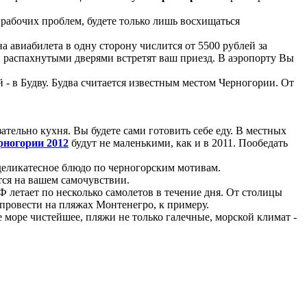
рабочих проблем, будете только лишь восхищаться
 авиабилета в одну сторону числится от 5500 рублей за
и распахнутыми дверями встретят ваш приезд. В аэропорту Вы
- в Будву. Будва считается известным местом Черногории. От
ательно кухня. Вы будете сами готовить себе еду. В местных
рногории 2012
будут не маленькими, как и в 2011. Пообедать
 деликатесное блюдо по черногорским мотивам.
тся на вашем самочувствии.
Ф летает по несколько самолетов в течение дня. От столицы
ы провести на пляжах Монтенегро, к примеру.
море чистейшее, пляжи не только галечные, морской климат -