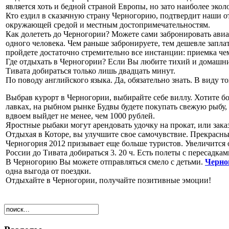
является хоть и бедной страной Европы, но зато наиболее экол
Кто ездил в сказачную страну Черногорию, подтвердит наши о
окружающей средой и местным достопримечательностям.
Как долететь до Черногории? Можете сами забронировать авиа
одного человека. Чем раньше забронируете, тем дешевле запл
пройдете достаточно стремительно все инстанции: приемка че
Где отдыхать в Черногории? Если Вы любите тихий и домашний
Тивата добираться только лишь двадцать минут.
По поводу английского языка. Да, обязательно знать. В виду т
Выбрав курорт в Черногории, выбирайте себе виллу. Хотите бол
лавках, на рыбном рынке Будвы будете покупать свежую рыбу, 
вдвоем выйдет не менее, чем 1000 рублей.
Яростные рыбаки могут арендовать удочку на прокат, или зака
Отдыхая в Которе, вы улучшите свое самочувствие. Прекрасны
Черногория 2012 призывает еще больше туристов. Увеличится о
России до Тивата добираться 3. 20 ч. Есть полеты с пересадка
В Черногорию Вы можете отправляться смело с детьми.
Черно
одна выгода от поездки.
Отдыхайте в Черногории, получайте позитивные эмоции!