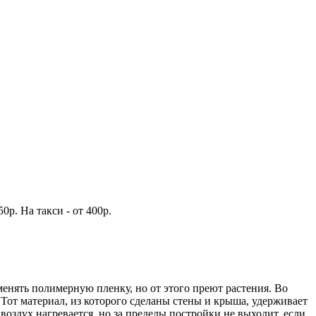
р. На такси - от 400р.
енять полимерную пленку, но от этого преют растения. Во
. Тот материал, из которого сделаны стены и крыша, удерживает
 воздух нагревается, но за пределы постройки не выходит, если