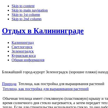
Skip to content
Skip to main navigation
Skip to 1st column
Skip to 2nd column
Отдых в Калининграде
Калининград
Светлогорск
Зеленоградск
Куршская коса
Общая информация
Ближайший город-курорт Зеленоградск (хорошие пляжи) находит
Природа
Теплица, как постройка для выращивания растений
Теплица, как постройка для выращивания растений
Обычная теплица имеет стеклянную (пластиковую) крышу и так
время солнечного дня стекло нагревается, а затем передает те
тепло. Если для строительства используется стекло, то оно раб