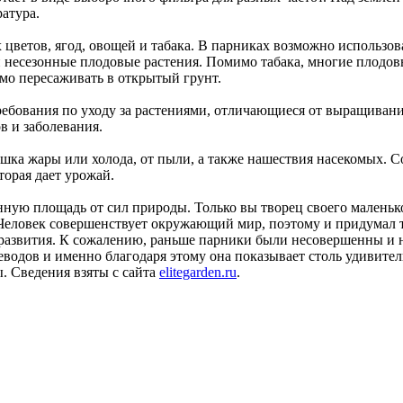
ратура.
цветов, ягод, овощей и табака. В парниках возможно использо
 несезонные плодовые растения. Помимо табака, многие плодовы
имо пересаживать в открытый грунт.
ебования по уходу за растениями, отличающиеся от выращивани
в и заболевания.
ишка жары или холода, от пыли, а также нашествия насекомых. 
орая дает урожай.
нную площадь от сил природы. Только вы творец своего маленько
. Человек совершенствует окружающий мир, поэтому и придумал
 развития. К сожалению, раньше парники были несовершенны и 
одов и именно благодаря этому она показывает столь удивитель
ы. Сведения взяты с сайта
elitegarden.ru
.