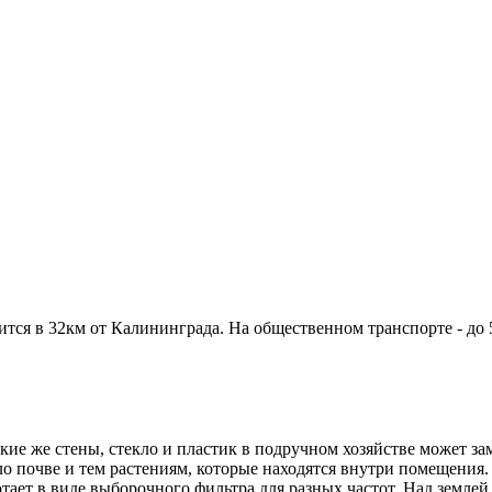
ся в 32км от Калининграда. На общественном транспорте - до 50
ие же стены, стекло и пластик в подручном хозяйстве может зам
пло почве и тем растениям, которые находятся внутри помещения
отает в виде выборочного фильтра для разных частот. Над землей