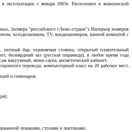
, в эксплуатации с января 2003г. Расположен в живописной
ных, 2номера "российского гЛюкс-студия"). Интерьер номеров
оном, холодильником, TV, кондиционером, ванной комнатой с
й, уютный бар, охраняемая стоянка, открытый плавательный
ет, бильярдный зал (русская пирамида), в любое время года
ссаж вакуумный, мини-сауна, косметический кабинет.
хронного перевода; компьютерный класс на 20 рабочих мест,
нций и семинаров.
ря);
удованной лежаками, столами и зонтиками.