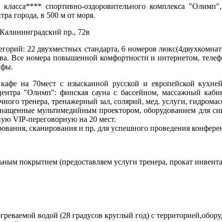
ь
класса**** спортивно-оздоровительного комплекса "Олимп"
тра города, в 500 м от моря.
 Калининградский пр., 72в
егорий: 22 двухместных стандарта, 6 номеров люкс(4двухкомнат
ва. Все номера повышенной комфортности и интернетом, телеф
йфы.
 кафе на 70мест с изысканной русской и европейской кухне
центра "Олимп": финская сауна с бассейном, массажный кабин
чного тренера, тренажерный зал, солярий, мед. услуги, гидрома
снащенные мультимедийным проектором, оборудованием для син
ую VIP-переговорную на 20 мест.
рования, сканирования и пр. для успешного проведения конфере
ным покрытием (предоставляем услуги тренера, прокат инвента
огреваемой водой (28 градусов круглый год) с территорией,обор