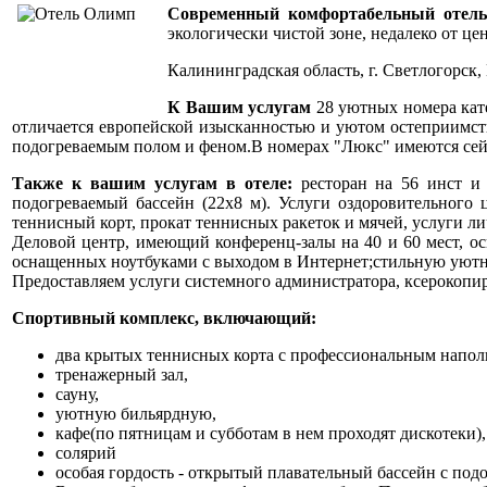
Современный комфортабельный отел
экологически чистой зоне, недалеко от цен
Калининградская область, г. Светлогорск,
К Вашим услугам
28 уютных номера кат
отличается европейской изысканностью и уютом остеприимст
подогреваемым полом и феном.В номерах "Люкс" имеются се
Также к вашим услугам в отеле:
ресторан на 56 инст и
подогреваемый бассейн (22х8 м). Услуги оздоровительного 
теннисный корт, прокат теннисных ракеток и мячей, услуги ли
Деловой центр, имеющий конференц-залы на 40 и 60 мест, о
оснащенных ноутбуками с выходом в Интернет;стильную уютн
Предоставляем услуги системного администратора, ксерокопи
Спортивный комплекс, включающий:
два крытых теннисных корта с профессиональным наполь
тренажерный зал,
сауну,
уютную бильярдную,
кафе(по пятницам и субботам в нем проходят дискотеки),
солярий
особая гордость - открытый плавательный бассейн с под