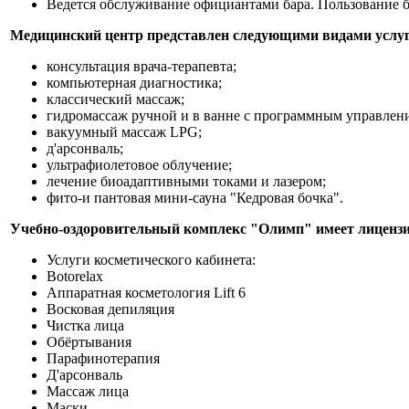
Ведется обслуживание официантами бара. Пользование б
Медицинский центр представлен следующими видами услуг
консультация врача-терапевта;
компьютерная диагностика;
классический массаж;
гидромассаж ручной и в ванне с программным управлен
вакуумный массаж LPG;
д'арсонваль;
ультрафиолетовое облучение;
лечение биоадаптивными токами и лазером;
фито-и пантовая мини-сауна "Кедровая бочка".
Учебно-оздоровительный комплекс "Олимп" имеет лицензи
Услуги косметического кабинета:
Botorelax
Аппаратная косметология Lift 6
Восковая депиляция
Чистка лица
Обёртывания
Парафинотерапия
Д'арсонваль
Массаж лица
Маски