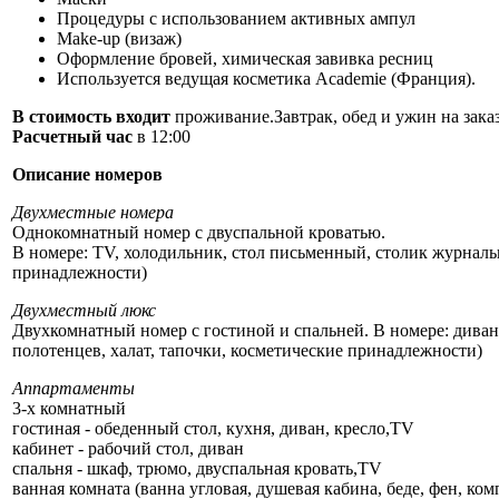
Процедуры с использованием активных ампул
Make-up (визаж)
Оформление бровей, химическая завивка ресниц
Используется ведущая косметика Academie (Франция).
В стоимость входит
проживание.Завтрак, обед и ужин на зака
Расчетный час
в 12:00
Описание номеров
Двухместные номера
Однокомнатный номер с двуспальной кроватью.
В номере: TV, холодильник, стол письменный, столик журнальн
принадлежности)
Двухместный люкс
Двухкомнатный номер с гостиной и спальней. В номере: диван,
полотенцев, халат, тапочки, косметические принадлежности)
Аппартаменты
3-х комнатный
гостиная - обеденный стол, кухня, диван, кресло,TV
кабинет - рабочий стол, диван
спальня - шкаф, трюмо, двуспальная кровать,TV
ванная комната (ванна угловая, душевая кабина, беде, фен, ко