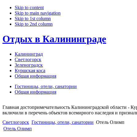
Skip to content
Skip to main navigation
Skip to 1st column
Skip to 2nd column
Отдых в Калининграде
Калининград
Светлогорск
Зеленоградск
Куршская коса
Общая информация
Гостиницы, отели, санатории
Общая информация
Главная достопримечательность Калининградской области - Ку
включили в перечень объектов всемирного наследия и призна
Светлогорск
Гостиницы, отели, санатории
Отель Олимп
Отель Олимп