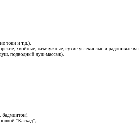
 токи и т.д.).
орские, хвойные, жемчужные, сухие углекислые и радоновые ва
душ, подводный душ-массаж).
, бадминтон).
новкой "Каскад",.