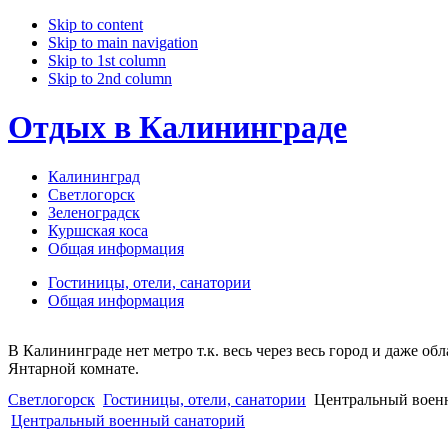
Skip to content
Skip to main navigation
Skip to 1st column
Skip to 2nd column
Отдых в Калининграде
Калининград
Светлогорск
Зеленоградск
Куршская коса
Общая информация
Гостиницы, отели, санатории
Общая информация
В Калининграде нет метро т.к. весь через весь город и даже о
Янтарной комнате.
Светлогорск
Гостиницы, отели, санатории
Центральный воен
Центральный военный санаторий